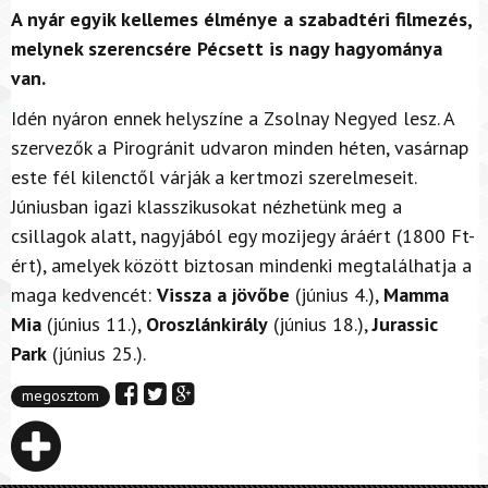
A nyár egyik kellemes élménye a szabadtéri filmezés,
melynek szerencsére Pécsett is nagy hagyománya
van.
Idén nyáron ennek helyszíne a Zsolnay Negyed lesz. A
szervezők a Pirogránit udvaron minden héten, vasárnap
este fél kilenctől várják a kertmozi szerelmeseit.
Júniusban igazi klasszikusokat nézhetünk meg a
csillagok alatt, nagyjából egy mozijegy áráért (1800 Ft-
ért), amelyek között biztosan mindenki megtalálhatja a
maga kedvencét:
Vissza a jövőbe
(június 4.),
Mamma
Mia
(június 11.),
Oroszlánkirály
(június 18.),
Jurassic
Park
(június 25.).
megosztom