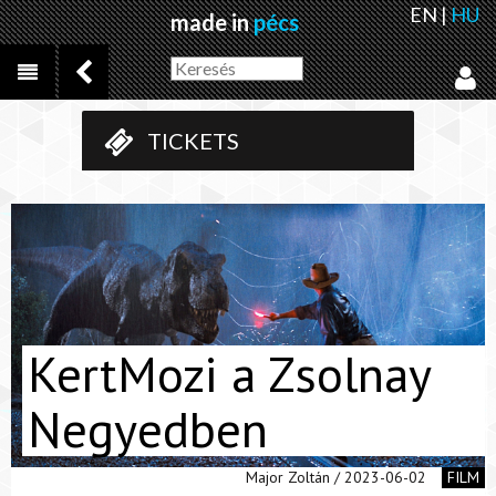
EN
|
HU
made in
pécs
TICKETS
KertMozi a Zsolnay
Negyedben
Major Zoltán / 2023-06-02
FILM